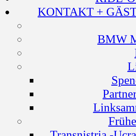
KONTAKT + GÄST
BMW Mo
L
Spen
Partne
Linksam
Frühe
Transnistria -Ucr