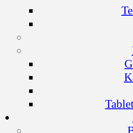
Te
G
K
Table
B