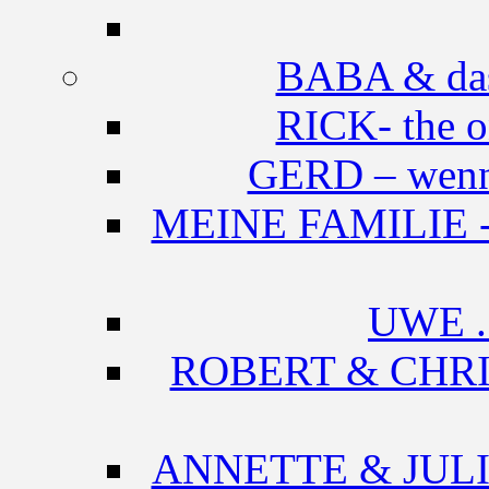
BABA & das
RICK- the 
GERD – wenn 
MEINE FAMILIE -Im
UWE .
ROBERT & CHRIST
ANNETTE & JULIO -