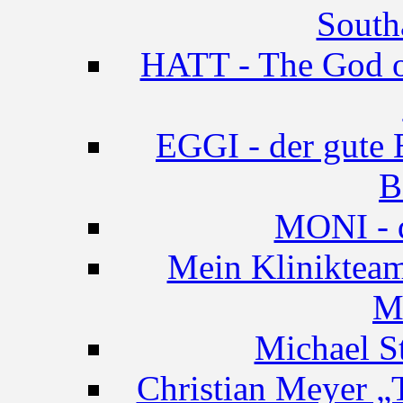
South
HATT - The God of
EGGI - der gute B
B
MONI - d
Mein Klinikteam
M
Michael St
Christian Meye