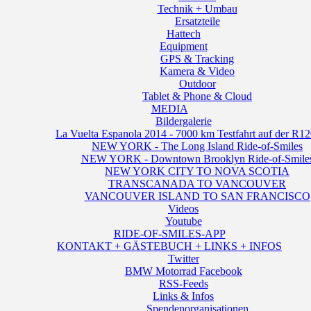
Technik + Umbau
Ersatzteile
Hattech
Equipment
GPS & Tracking
Kamera & Video
Outdoor
Tablet & Phone & Cloud
MEDIA
Bildergalerie
La Vuelta Espanola 2014 - 7000 km Testfahrt auf der R1
NEW YORK - The Long Island Ride-of-Smiles
NEW YORK - Downtown Brooklyn Ride-of-Smile
NEW YORK CITY TO NOVA SCOTIA
TRANSCANADA TO VANCOUVER
VANCOUVER ISLAND TO SAN FRANCISCO
Videos
Youtube
RIDE-OF-SMILES-APP
KONTAKT + GÄSTEBUCH + LINKS + INFOS
Twitter
BMW Motorrad Facebook
RSS-Feeds
Links & Infos
Spendenorganisationen