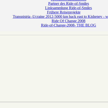
Partner des Ride-of-Smiles
Linksammlung Ride-of-Smiles
Frühere Reiseprojekte
Transnistria -Ucraine 2012-5000 km back east to Kishenev - wh
Ride Of Change 2008
Ride-of-Change-2008- THE BLOG