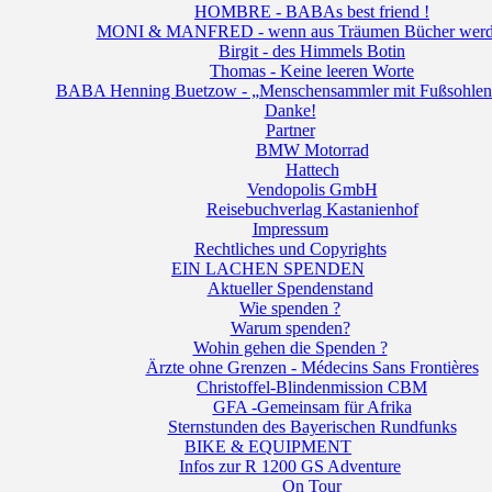
HOMBRE - BABAs best friend !
MONI & MANFRED - wenn aus Träumen Bücher werde
Birgit - des Himmels Botin
Thomas - Keine leeren Worte
BABA Henning Buetzow - „Menschensammler mit Fußsohlen
Danke!
Partner
BMW Motorrad
Hattech
Vendopolis GmbH
Reisebuchverlag Kastanienhof
Impressum
Rechtliches und Copyrights
EIN LACHEN SPENDEN
Aktueller Spendenstand
Wie spenden ?
Warum spenden?
Wohin gehen die Spenden ?
Ärzte ohne Grenzen - Médecins Sans Frontières
Christoffel-Blindenmission CBM
GFA -Gemeinsam für Afrika
Sternstunden des Bayerischen Rundfunks
BIKE & EQUIPMENT
Infos zur R 1200 GS Adventure
On Tour