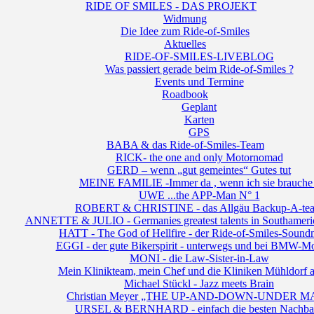
RIDE OF SMILES - DAS PROJEKT
Widmung
Die Idee zum Ride-of-Smiles
Aktuelles
RIDE-OF-SMILES-LIVEBLOG
Was passiert gerade beim Ride-of-Smiles ?
Events und Termine
Roadbook
Geplant
Karten
GPS
BABA & das Ride-of-Smiles-Team
RICK- the one and only Motornomad
GERD – wenn „gut gemeintes“ Gutes tut
MEINE FAMILIE -Immer da , wenn ich sie brauche 
UWE ...the APP-Man N° 1
ROBERT & CHRISTINE - das Allgäu Backup-A-te
ANNETTE & JULIO - Germanies greatest talents in Southameri
HATT - The God of Hellfire - der Ride-of-Smiles-Sound
EGGI - der gute Bikerspirit - unterwegs und bei BMW-Mo
MONI - die Law-Sister-in-Law
Mein Klinikteam, mein Chef und die Kliniken Mühldorf 
Michael Stückl - Jazz meets Brain
Christian Meyer „THE UP-AND-DOWN-UNDER M
URSEL & BERNHARD - einfach die besten Nachba