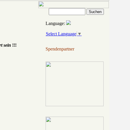
Language:
Select Language
▼
t sein
!!!
Spendenpartner