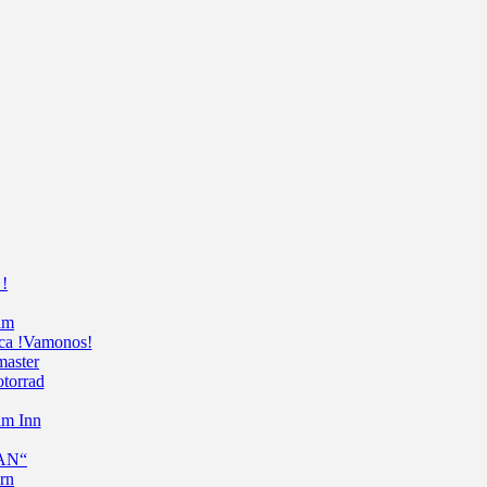
!
am
ca !Vamonos!
master
torrad
am Inn
AN“
rn