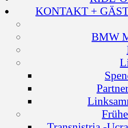
KONTAKT + GÄST
BMW Mo
L
Spen
Partne
Linksam
Frühe
Transnistria -Ucr