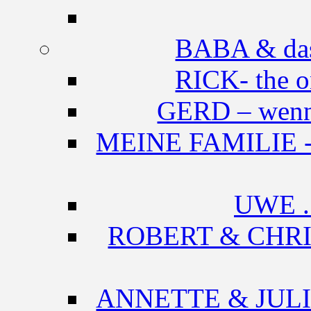
BABA & das
RICK- the 
GERD – wenn 
MEINE FAMILIE -Im
UWE .
ROBERT & CHRIST
ANNETTE & JULIO -