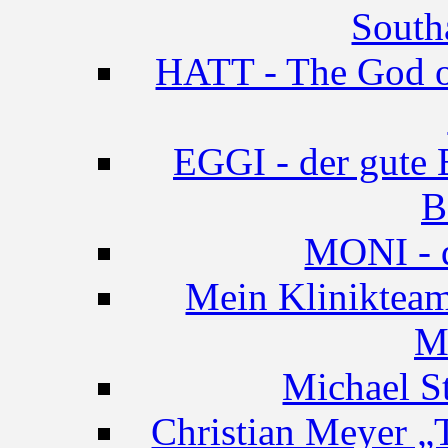
South
HATT - The God of
EGGI - der gute B
B
MONI - d
Mein Klinikteam
M
Michael St
Christian Meye