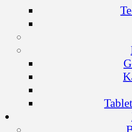
Te
G
K
Table
B